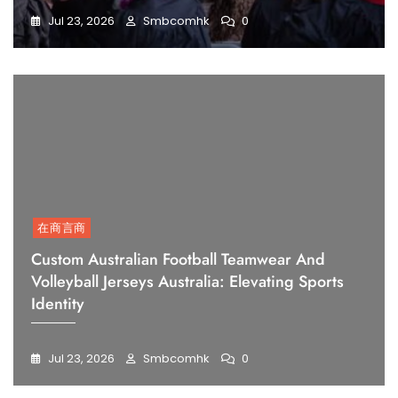
Jul 23, 2026
Smbcomhk
0
在商言商
Custom Australian Football Teamwear And
Volleyball Jerseys Australia: Elevating Sports
Identity
Jul 23, 2026
Smbcomhk
0