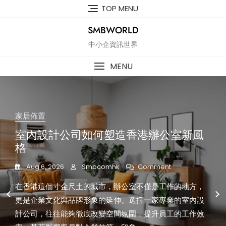
Skip
TOP MENU
to
content
SMBWORLD
中小企資訊世界
MENU
家居佈置
在商言商
在商言商
生活休閒
在商言商
在商言商
室內設計公司如何塑造香港辦公室新風
影樓與畢業照：香港青春回憶的最佳選
CUSTOM AUSTRALIAN FOOTBALL
醫學美容與M22光子嫩膚：香港女性美
婦科診所與IVF香港：女性健康與生育新
婁子堅骨科與婁子堅醫生診所：香港市
格
擇
TEAMWEAR AND VOLLEYBALL
麗新趨勢
選擇
民信賴的骨科專業新篇章
JERSEYS AUSTRALIA: ELEVATING
On
Aug 6, 2026
Jul 23, 2026
Jul 23, 2026
Jul 23, 2026
Jul 22, 2026
Smbcomhk
Smbcomhk
Smbcomhk
Smbcomhk
Smbcomhk
Comment
on
on
on
on
Comments Off
Comments Off
Comments Off
Comments Off
SPORTS IDENTITY
室
影
醫
婦
婁
在香港這個寸金尺土的城市，辦公室不僅是工作的地方，
香港這個快節奏的都市，影像不僅是記錄，更是一種情感
在香港這個國際化都市，女性對美麗的追求早已超越傳統
在香港這個快節奏的都市，女性健康與生育規劃逐漸成為
在香港這個繁華都市，骨科醫療需求日益增加，無論是因
樓
學
科
子
內
Jul 23, 2026
Smbcomhk
on
Comments Off
與
美
診
堅
設
更是企業文化與品牌形象的延伸。選擇一家專業的室內設
的延伸。無論是校園畢業、公司活動，還是家庭聚會，
護膚，醫學美容逐漸成為主流選擇。而在眾多療程中，
社會焦點。隨着醫療技術的進步，「婦科診所」與「IVF香
為長者的退化性關節炎、都市人常見的脊椎痛症，還是年
Custom
畢
容
所
骨
計
n the vibrant sports culture of Hong Kong,
Australian
計公司，往往能夠徹底改變空間氛圍，提升員工的工作效
「影樓」與「畢業照」都成為不可或缺的關鍵詞。這篇文
「M22光子嫩膚」更是備受矚目的焦點。
港」成為許多女性在生活規劃中必須面對的重要議題。這
輕人因運動造成的創傷，骨科醫生的角色都顯得格外重
業
與
與
科
公
Football
照：
M22
IVF
與