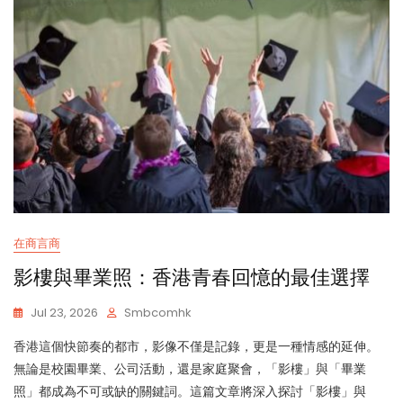
港
辦
公
室
新
風
格
在商言商
影樓與畢業照：香港青春回憶的最佳選擇
Jul 23, 2026
Smbcomhk
香港這個快節奏的都市，影像不僅是記錄，更是一種情感的延伸。
無論是校園畢業、公司活動，還是家庭聚會，「影樓」與「畢業
照」都成為不可或缺的關鍵詞。這篇文章將深入探討「影樓」與