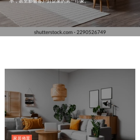
international influences have shaped the way
率，甚至影響客戶對企業的第一印象。
章將深入探討「影樓」與「畢業照」的魅力，並分析它們
篇文章將以生動的語氣，深入探討這兩大關鍵詞，並分析
要。當市民尋找值得信賴的專業時，婁子堅骨科與婁子堅
司
Teamwear
香
光
香
婁
如
teams express themselves both on and off the
如何在香港的生活文化中掀起新一波熱潮。
它們如何影響香港女性的健康選擇與未來規劃。
醫生診所的名字總是被反覆提及，成為香港骨科醫療的代
and
港
子
港：
子
何
Volleyball
field. Two standout
青
嫩
女
堅
表。
塑
Jerseys
春
膚：
性
醫
造
Australia:
回
香
健
生
香
Elevating
憶
港
康
診
港
Sports
的
女
與
所：
1
2
3
4
5
6
辦
Identity
最
性
生
香
公
佳
美
育
港
室
選
麗
新
市
新
擇
新
選
民
風
趨
擇
信
格
勢
賴
的
骨
科
專
業
新
篇
章
家居佈置