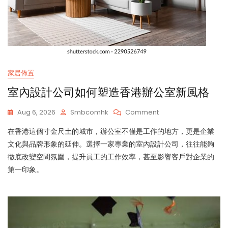
家居佈置
室內設計公司如何塑造香港辦公室新風格
On
Aug 6, 2026
Smbcomhk
Comment
室
在香港這個寸金尺土的城市，辦公室不僅是工作的地方，更是企業
內
設
文化與品牌形象的延伸。選擇一家專業的室內設計公司，往往能夠
計
徹底改變空間氛圍，提升員工的工作效率，甚至影響客戶對企業的
公
第一印象。
司
如
何
塑
造
香