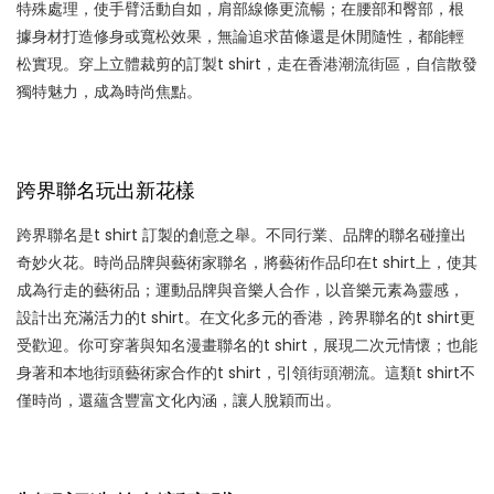
特殊處理，使手臂活動自如，肩部線條更流暢；在腰部和臀部，根
據身材打造修身或寬松效果，無論追求苗條還是休閒隨性，都能輕
松實現。穿上立體裁剪的訂製t shirt，走在香港潮流街區，自信散發
獨特魅力，成為時尚焦點。
跨界聯名玩出新花樣
跨界聯名是t shirt 訂製的創意之舉。不同行業、品牌的聯名碰撞出
奇妙火花。時尚品牌與藝術家聯名，將藝術作品印在t shirt上，使其
成為行走的藝術品；運動品牌與音樂人合作，以音樂元素為靈感，
設計出充滿活力的t shirt。在文化多元的香港，跨界聯名的t shirt更
受歡迎。你可穿著與知名漫畫聯名的t shirt，展現二次元情懷；也能
身著和本地街頭藝術家合作的t shirt，引領街頭潮流。這類t shirt不
僅時尚，還蘊含豐富文化內涵，讓人脫穎而出。