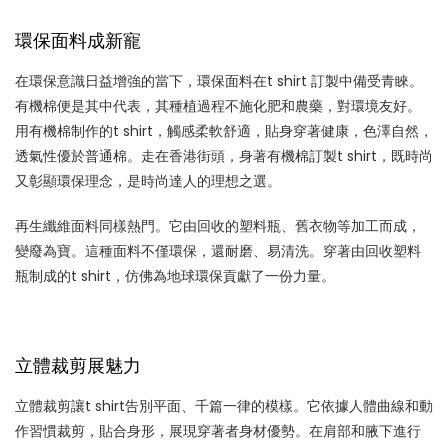
環保面料成新寵
在環保意識日益增強的當下，環保面料在t shirt 訂製中備受青睞。
有機棉便是其中代表，其種植過程不施化肥和農藥，對環境友好。
用有機棉制作的t shirt，觸感柔軟舒適，貼身穿著健康，色澤自然，
透氣性優於普通棉。走在香港街頭，身著有機棉訂製t shirt，既時尚
又彰顯環保理念，是時尚達人的理想之選。
再生纖維面料同樣熱門。它由回收的塑料瓶、舊衣物等加工而成，
變廢為寶。這種面料不僅環保，還耐磨、易清洗。穿著由回收塑料
瓶制成的t shirt，仿佛為地球環保貢獻了一份力量。
立體裁剪展魅力
立體裁剪讓t shirt告別平面、千篇一律的模樣。它依據人體曲線和動
作習慣裁剪，貼合身形，展現穿著者身材優勢。在肩部和腋下進行