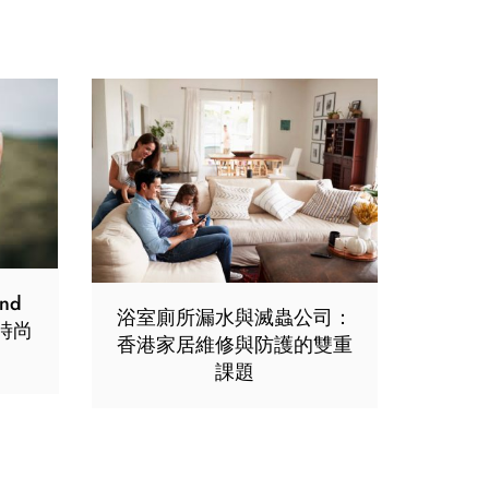
nd
浴室廁所漏水與滅蟲公司：
民時尚
香港家居維修與防護的雙重
課題