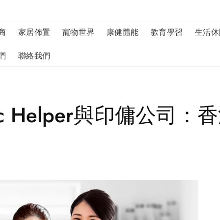
商
家居佈置
寵物世界
康健體能
教育學習
生活休
們
聯絡我們
mestic Helper與印傭