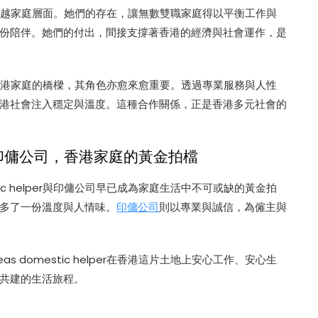
的貢獻早已超越家庭層面。她們的存在，讓無數雙職家庭得以平衡工作與
份陪伴。她們的付出，間接支撐著香港的經濟與社會運作，是
lper與香港家庭的橋樑，其角色亦愈來愈重要。透過專業服務與人性
港社會注入穩定與溫度。這種合作關係，正是香港多元社會的
lper與印傭公司，香港家庭的黃金拍檔
tic helper與印傭公司早已成為家庭生活中不可或缺的黃金拍
多了一份溫度與人情味。
印傭公司
則以專業與誠信，為僱主與
 domestic helper在香港這片土地上安心工作、安心生
共建的生活旅程。