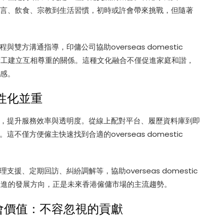
化差異，從語言、飲食、宗教到生活習慣，初時或許會帶來挑戰，但隨著
方溝通指導，印傭公司協助overseas domestic
與傭工建立互相尊重的關係。這種文化融合不僅促進家庭和諧，
屬感。
性化並重
，提升服務效率與透明度。從線上配對平台、履歷資料庫到即
僅方便僱主快速找到合適的overseas domestic
、定期回訪、糾紛調解等，協助overseas domestic
軌並進的發展方向，正是未來香港僱傭市場的主流趨勢。
per的社會價值：不容忽視的貢獻