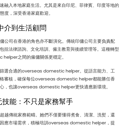
速融入本地家庭生活。尤其是來自印尼、菲律賓、印度等地的
格與勤奮態度，深受香港家庭歡迎。
中介到生活顧問
傭公司在香港的角色亦不斷演化。傳統印傭公司主要負責配
包括法律諮詢、文化培訓、僱主教育與後續管理等。這種轉型
ic helper之間的僱傭關係更穩定。
overseas domestic helper。從語言能力、工
保每位overseas domestic helper都能勝任香
verseas domestic helper更快適應新環境。
per的多元技能：不只是家務幫手
r的期待早已超越傳統家務範疇。她們不僅要懂得煮食、清潔、洗熨，還
求，積極培訓overseas domestic helper，提