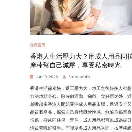
在商言商
香港人生活壓力大？用成人用品同
摩棒幫自己減壓，享受私密時光
Jun 10, 2026
Smbcomhk
香港生活節奏快，返工壓力大，放工之後好多人都想
方法放鬆身心。除咗做運動、睇戲、食好西之外，近
越嚟越多香港人開始關注成人用品市場，透過安全又
品質嘅產品，探索自己身體嘅愉悅感。無論你係單身
情侶，抑或同伴侶一齊住，成人用品都可以成為提升
活質素嘅好幫手。而喺眾多成人用品入面，按摩棒絕