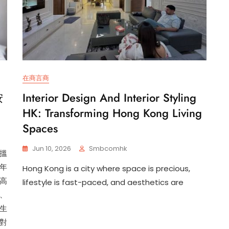
在商言商
按
Interior Design And Interior Styling
HK: Transforming Hong Kong Living
Spaces
Jun 10, 2026
Smbcomhk
搵
年
Hong Kong is a city where space is precious,
高
lifestyle is fast-paced, and aesthetics are
、
生
對