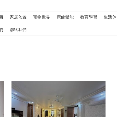
商
家居佈置
寵物世界
康健體能
教育學習
生活休
們
聯絡我們