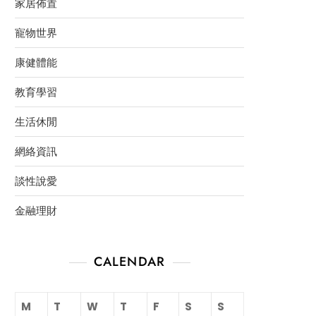
家居佈置
寵物世界
康健體能
教育學習
生活休閒
網絡資訊
談性說愛
金融理財
CALENDAR
M
T
W
T
F
S
S