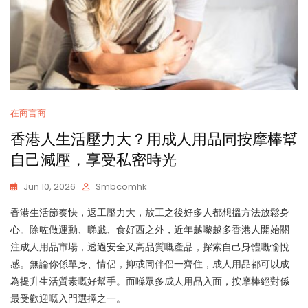
在商言商
香港人生活壓力大？用成人用品同按摩棒幫
自己減壓，享受私密時光
Jun 10, 2026
Smbcomhk
香港生活節奏快，返工壓力大，放工之後好多人都想搵方法放鬆身
心。除咗做運動、睇戲、食好西之外，近年越嚟越多香港人開始關
注成人用品市場，透過安全又高品質嘅產品，探索自己身體嘅愉悅
感。無論你係單身、情侶，抑或同伴侶一齊住，成人用品都可以成
為提升生活質素嘅好幫手。而喺眾多成人用品入面，按摩棒絕對係
最受歡迎嘅入門選擇之一。