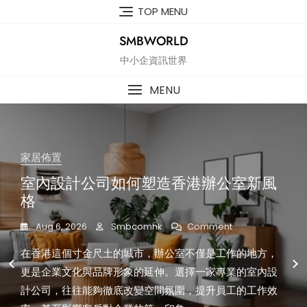
Skip
TOP MENU
to
content
SMBWORLD
中小企資訊世界
MENU
家居佈置
在商言商
在商言商
生活休閒
在商言商
在商言商
室內設計公司如何塑造香港辦公室新風
影樓與畢業照：香港青春回憶的最佳選
CUSTOM AUSTRALIAN FOOTBALL
醫學美容與M22光子嫩膚：香港女性美
婦科診所與IVF香港：女性健康與生育新
婁子堅骨科與婁子堅醫生診所：香港市
格
擇
TEAMWEAR AND VOLLEYBALL
麗新趨勢
選擇
民信賴的骨科專業新篇章
JERSEYS AUSTRALIA: ELEVATING
On
Aug 6, 2026
Jul 23, 2026
Jul 23, 2026
Jul 23, 2026
Jul 22, 2026
Smbcomhk
Smbcomhk
Smbcomhk
Smbcomhk
Smbcomhk
Comment
on
on
on
on
Comments Off
Comments Off
Comments Off
Comments Off
SPORTS IDENTITY
室
影
醫
婦
婁
在香港這個寸金尺土的城市，辦公室不僅是工作的地方，
香港這個快節奏的都市，影像不僅是記錄，更是一種情感
在香港這個國際化都市，女性對美麗的追求早已超越傳統
在香港這個快節奏的都市，女性健康與生育規劃逐漸成為
在香港這個繁華都市，骨科醫療需求日益增加，無論是因
樓
學
科
子
內
Jul 23, 2026
Smbcomhk
on
Comments Off
與
美
診
堅
設
更是企業文化與品牌形象的延伸。選擇一家專業的室內設
的延伸。無論是校園畢業、公司活動，還是家庭聚會，
護膚，醫學美容逐漸成為主流選擇。而在眾多療程中，
社會焦點。隨着醫療技術的進步，「婦科診所」與「IVF香
為長者的退化性關節炎、都市人常見的脊椎痛症，還是年
Custom
畢
容
所
骨
計
n the vibrant sports culture of Hong Kong,
Australian
計公司，往往能夠徹底改變空間氛圍，提升員工的工作效
「影樓」與「畢業照」都成為不可或缺的關鍵詞。這篇文
「M22光子嫩膚」更是備受矚目的焦點。
港」成為許多女性在生活規劃中必須面對的重要議題。這
輕人因運動造成的創傷，骨科醫生的角色都顯得格外重
業
與
與
科
公
Football
照：
M22
IVF
與