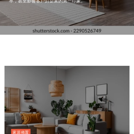
international influences have shaped the way
率，甚至影響客戶對企業的第一印象。
章將深入探討「影樓」與「畢業照」的魅力，並分析它們
篇文章將以生動的語氣，深入探討這兩大關鍵詞，並分析
要。當市民尋找值得信賴的專業時，婁子堅骨科與婁子堅
司
Teamwear
香
光
香
婁
如
teams express themselves both on and off the
如何在香港的生活文化中掀起新一波熱潮。
它們如何影響香港女性的健康選擇與未來規劃。
醫生診所的名字總是被反覆提及，成為香港骨科醫療的代
and
港
子
港：
子
何
Volleyball
field. Two standout
青
嫩
女
堅
表。
塑
Jerseys
春
膚：
性
醫
造
Australia:
回
香
健
生
香
Elevating
憶
港
康
診
港
Sports
的
女
與
所：
1
2
3
4
5
6
辦
Identity
最
性
生
香
公
佳
美
育
港
室
選
麗
新
市
新
擇
新
選
民
風
趨
擇
信
格
勢
賴
的
骨
科
專
業
新
篇
章
家居佈置