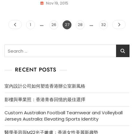
Nov 19, 2015
…
Posts
…
Page
Page
Page
Page
Page
1
26
27
28
32
pagination
Search
for:
RECENT POSTS
室內設計公司如何塑造香港辦公室新風格
影樓與畢業照：香港青春回憶的最佳選擇
Custom Australian Football Teamwear and Volleyball
Jerseys Australia: Elevating Sports Identity
醫學美容與M22光子嫩膚：香港女性美麗新趨勢