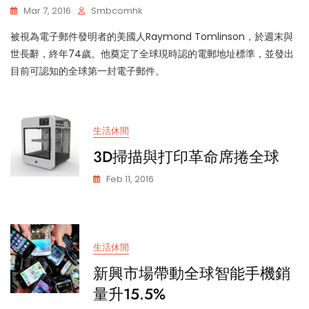
Mar 7, 2016
Smbcomhk
被視為電子郵件發明者的美國人Raymond Tomlinson，於週末與
世長辭，終年74歲。他奠定了全球現時認的電郵地址標準，並發出
目前可認知的全球第一封電子郵件。
生活休閒
3D掃描與打印革命席捲全球
Feb 11, 2016
生活休閒
新興市場帶動全球智能手機銷
量升15.5%