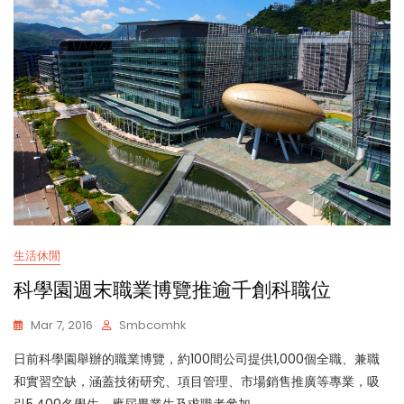
生活休閒
科學園週末職業博覽推逾千創科職位
Mar 7, 2016
Smbcomhk
日前科學園舉辦的職業博覽，約100間公司提供1,000個全職、兼職
和實習空缺，涵蓋技術研究、項目管理、市場銷售推廣等專業，吸