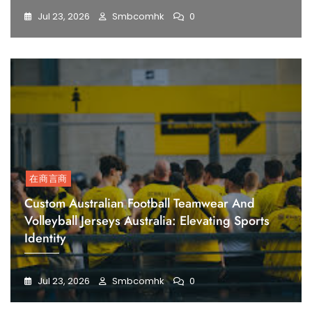
Jul 23, 2026
Smbcomhk
0
在商言商
Custom Australian Football Teamwear And
Volleyball Jerseys Australia: Elevating Sports
Identity
Jul 23, 2026
Smbcomhk
0